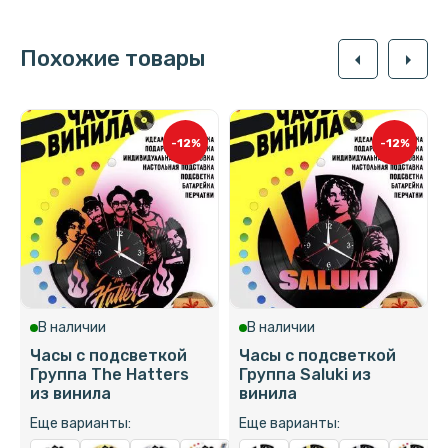
Похожие товары
arrow_left
arrow_right
-12%
-12%
В наличии
В наличии
Часы с подсветкой
Часы с подсветкой
Группа The Hatters
Группа Saluki из
из винила
винила
Еще варианты:
Еще варианты: