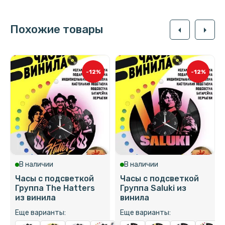
Похожие товары
arrow_left
arrow_right
-12%
-12%
В наличии
В наличии
Часы с подсветкой
Часы с подсветкой
Группа The Hatters
Группа Saluki из
из винила
винила
Еще варианты:
Еще варианты: