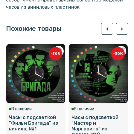
часов из виниловых пластинок.
Похожие товары
arrow_left
arrow_right
-30%
-30%
В наличии
В наличии
Часы с подсветкой
Часы с подсветкой
"Фильм Бригада" из
"Мастер и
винила, №1
Маргарита" из