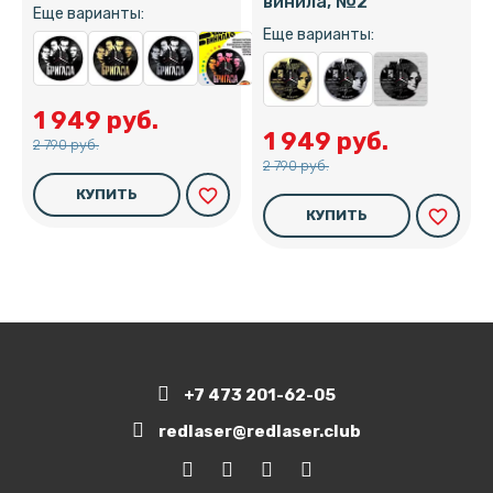
винила, №2
Еще варианты:
Еще варианты:
1 949 руб.
1 949 руб.
2 790 руб.
2 790 руб.
favorite_border
КУПИТЬ
favorite_border
КУПИТЬ
+7 473 201-62-05
redlaser@redlaser.club