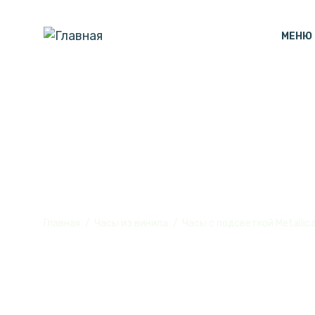
МЕНЮ
Часы с подсве
Главная
Часы из винила
Часы с подсветкой Metallic