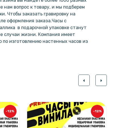
газина вы найдете более 1000 разных
е нам вопрос к товару, и мы подберем
и. Чтобы заказать гравировку на
сле оформления заказа.Часы с
таллика в подарочной упаковке станут
е случаи жизни. Компания имеет
 по изготовлению настенных часов из
.
arrow_left
arrow_right
-12%
-12%