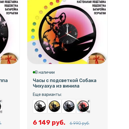
В наличии
В 
ппа
Часы с подсветкой Собака
Час
Чихуахуа из винила
Пр
защ
Еще варианты:
Еще
6 149 руб.
.
6 990 руб.
6 