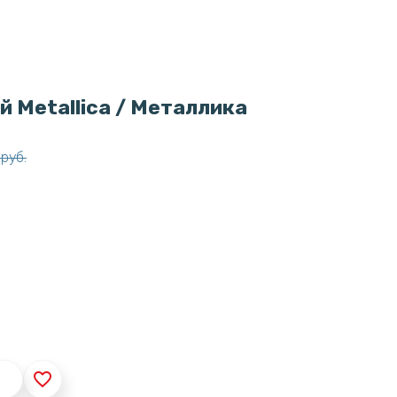
й Metallica / Металлика
руб.
favorite_border