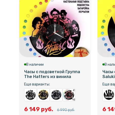
В наличии
В нал
Часы с подсветкой Группа
Часы 
The Hatters из винила
Saluk
Еще варианты:
Еще ва
6 149 руб.
6 14
6 990 руб.