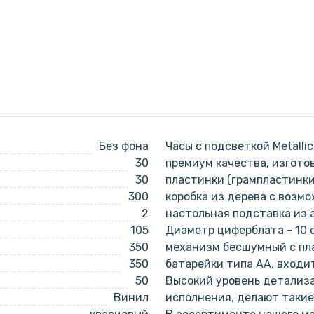
Без фона
Часы с подсветкой Metalli
30
премиум качества, изгото
30
пластинки (грампластинки
300
коробка из дерева с возм
2
настольная подставка из а
105
Диаметр циферблата - 10 с
350
механизм бесшумный с пл
350
батарейки типа АА, входи
50
Высокий уровень детализа
Винил
исполнения, делают такие