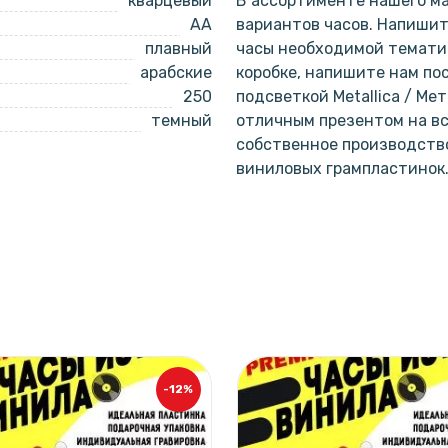
кварцевый
В ассортименте нашего ма
AA
вариантов часов. Напишит
плавный
часы необходимой тематик
арабские
коробке, напишите нам по
250
подсветкой Metallica / Ме
темный
отличным презентом на вс
собственное производство
виниловых грампластинок
-12%