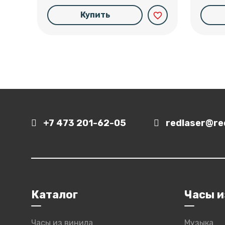
Купить
favorite_border
+7 473 201-62-05
redlaser@red
Каталог
Часы и
Часы из винила
Музыка