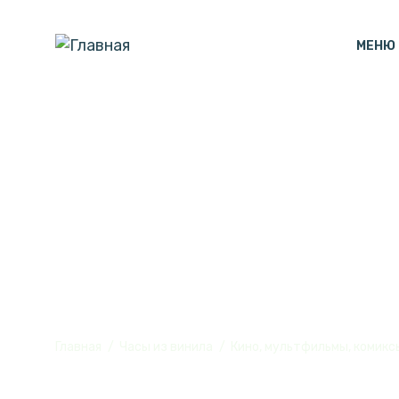
МЕНЮ
Часы с подсв
Моря" из вин
Главная
Часы из винила
Кино, мультфильмы, комикс