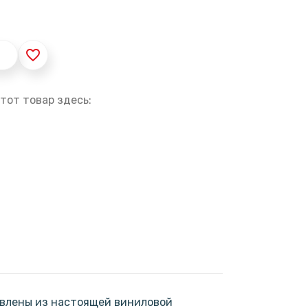
favorite_border
тот товар здесь:
овлены из настоящей виниловой