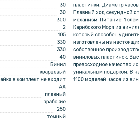
30
пластинки. Диаметр часов 
30
Плавный ход секундной с
300
механизм. Питание: 1 эле
2
Карибского Моря из винила
105
который способен удивить
330
изготовлены из настоящи
330
собственное производство
40
виниловых пластинок. Выс
Винил
превосходное качество ис
кварцевый
уникальным подарком. В 
ейка в комплект не входит
1100 моделей часов из ви
AA
плавный
арабские
250
темный