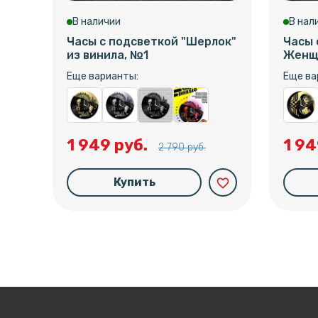
В наличии
В нал
Часы с подсветкой "Шерлок"
Часы 
из винила, №1
Женщи
Еще варианты:
Еще ва
1 949 руб.
1 94
2 790 руб.
Купить
favorite_border