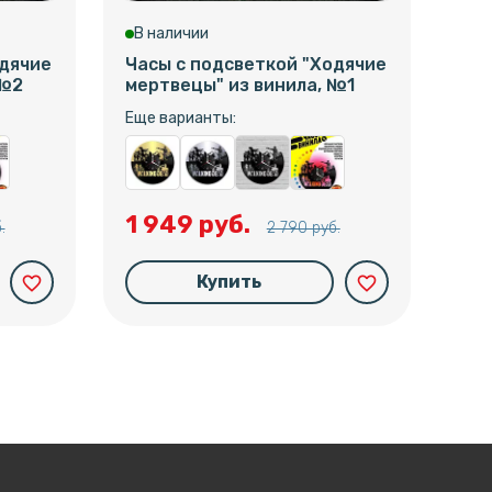
В наличии
В 
одячие
Часы с подсветкой "Ходячие
Час
 №2
мертвецы" из винила, №1
из 
Еще варианты:
Еще
1 949 руб.
1 
.
2 790 руб.
Купить
favorite_border
favorite_border