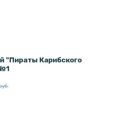
й "Пираты Карибского
 №1
руб.