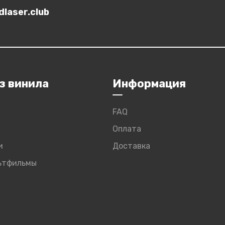
laser.club
з винила
Информация
FAQ
Оплата
и
Доставка
льтфильмы