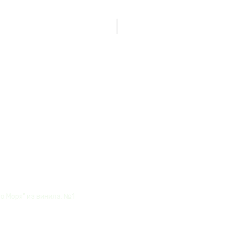
Нет товаров
Карибского
о Моря" из винила, №1