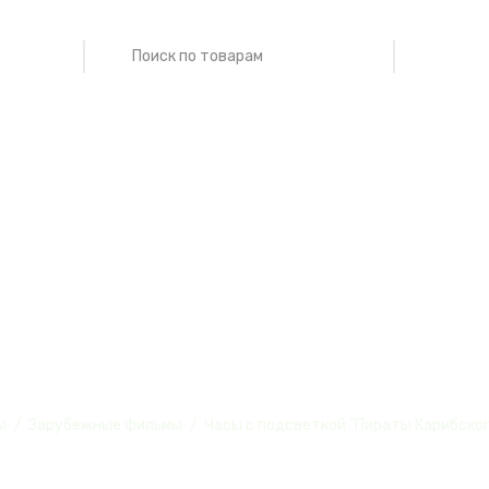
еткой "Пираты 
ила, №1
ы
Зарубежные фильмы
Часы с подсветкой "Пираты Карибског