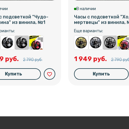
ичии
В наличии
с подсветкой "Чудо-
Часы с подсветкой "Х
на" из винила, №1
мертвецы" из винила,
рианты:
Еще варианты:
9 руб.
1 949 руб.
2 790 руб.
2 790 руб
Купить
Купить
favorite_border