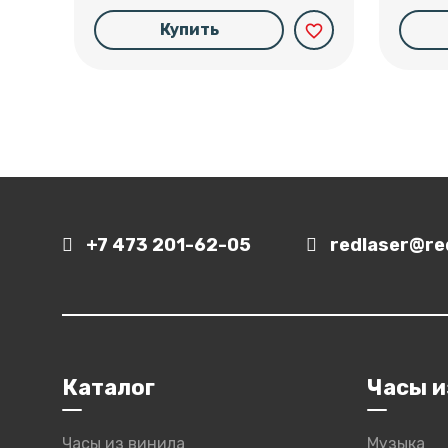
Купить
favorite_border
+7 473 201-62-05
redlaser@red
Каталог
Часы и
Часы из винила
Музыка