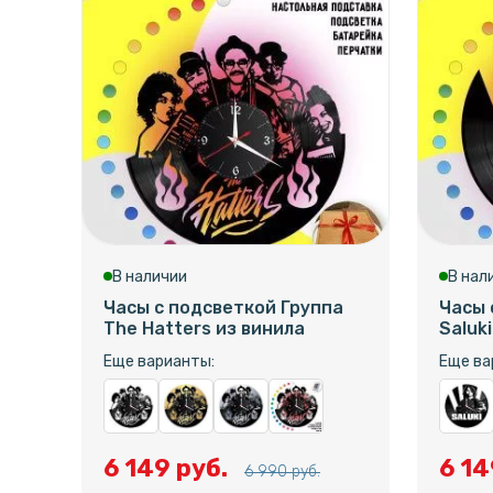
В наличии
В нал
Часы с подсветкой Группа
Часы 
The Hatters из винила
Saluk
Еще варианты:
Еще ва
6 149 руб.
6 14
6 990 руб.