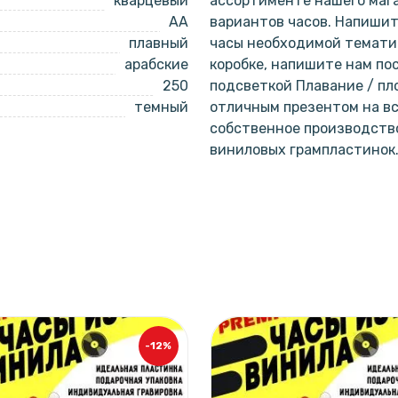
кварцевый
ассортименте нашего мага
AA
вариантов часов. Напишит
плавный
часы необходимой тематик
арабские
коробке, напишите нам по
250
подсветкой Плавание / пл
темный
отличным презентом на вс
собственное производство
виниловых грампластинок
-12%