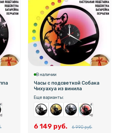
В наличии
В 
ппа
Часы с подсветкой Собака
Час
Чихуахуа из винила
Пр
защ
Еще варианты:
Еще
6 149 руб.
.
6 990 руб.
6 