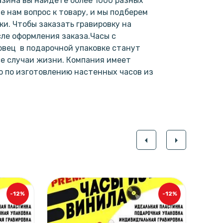
зина вы найдете более 1000 разных
е нам вопрос к товару, и мы подберем
и. Чтобы заказать гравировку на
сле оформления заказа.Часы с
овец в подарочной упаковке станут
е случаи жизни. Компания имеет
 по изготовлению настенных часов из
.
arrow_left
arrow_right
-12%
-12%