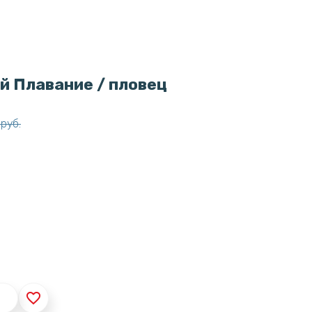
й Плавание / пловец
руб.
favorite_border