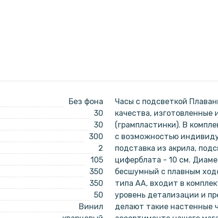
Без фона
Часы с подсветкой Плаван
30
качества, изготовленные 
30
(грампластинки). В компле
300
с возможностью индивиду
2
подставка из акрила, подс
105
циферблата - 10 см. Диаме
350
бесшумный с плавным ходо
350
типа АА, входит в компле
50
уровень детализации и пр
Винил
делают такие настенные ч