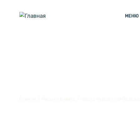
МЕНЮ
Часы с подсв
Главная
Часы из винила
Часы с подсветкой Плавани