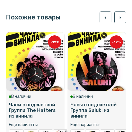
Похожие товары
arrow_left
arrow_right
-12%
-12%
В наличии
В наличии
Часы с подсветкой
Часы с подсветкой
Группа The Hatters
Группа Saluki из
из винила
винила
Еще варианты:
Еще варианты: