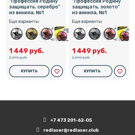
"Профессия Родину
"Профессия Родину
защищать, серебро"
защищать, золото"
из винила, №1
из винила, №1
Еще варианты:
Еще варианты:
1 449 руб.
1 449 руб.
2 290 руб.
2 290 руб.
favorite_border
favorite_border
КУПИТЬ
КУПИТЬ
+7 473 201-62-05
redlaser@redlaser.club