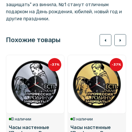
защищать" из винила, №1 станут отличным
подарком на День рождения, юбилей, новый год и
другие праздники.
Похожие товары
arrow_left
arrow_right
-37%
-37%
В наличии
В наличии
Часы настенные
Часы настенные