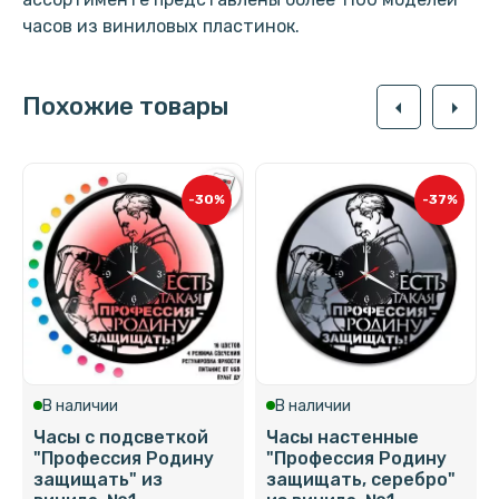
часов из виниловых пластинок.
Похожие товары
arrow_left
arrow_right
-30%
-37%
В наличии
В наличии
Часы с подсветкой
Часы настенные
"Профессия Родину
"Профессия Родину
защищать" из
защищать, серебро"