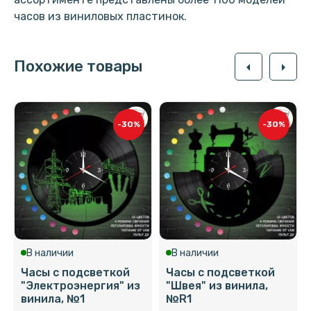
часов из виниловых пластинок.
Похожие товары
arrow_left
arrow_right
-30%
-30%
В наличии
В наличии
Часы с подсветкой
Часы с подсветкой
"Электроэнергия" из
"Швея" из винила,
винила, №1
№R1