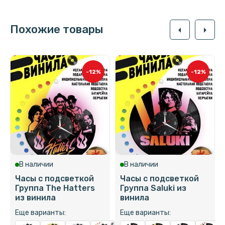
Похожие товары
arrow_left
arrow_right
-12%
-12%
В наличии
В наличии
Часы с подсветкой
Часы с подсветкой
Группа The Hatters
Группа Saluki из
из винила
винила
Еще варианты:
Еще варианты: