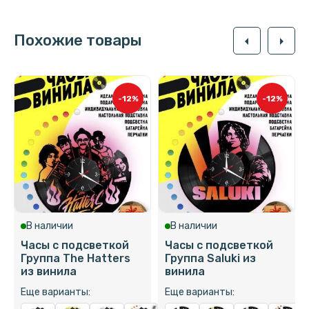
Похожие товары
arrow_left
arrow_right
-12%
-12%
В наличии
В наличии
Часы с подсветкой
Часы с подсветкой
Группа The Hatters
Группа Saluki из
из винила
винила
Еще варианты:
Еще варианты: