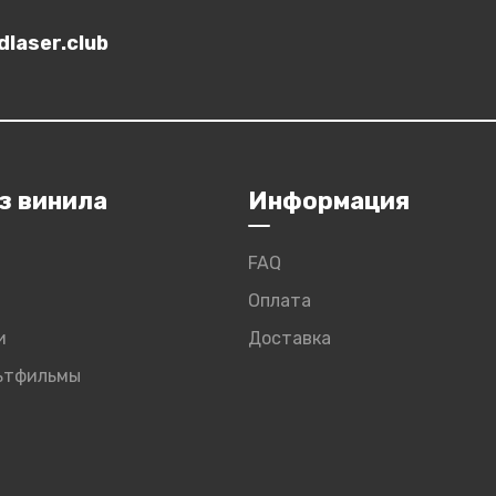
laser.club
з винила
Информация
FAQ
Оплата
и
Доставка
льтфильмы