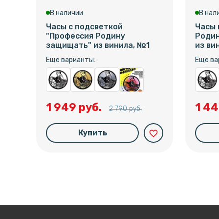
В наличии
В нал
Часы с подсветкой
Часы 
"Профессия Родину
Родин
защищать" из винила, №1
из ви
Еще варианты:
Еще ва
1 949 руб.
1 44
2 790 руб.
Купить
favorite_border