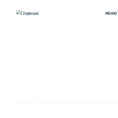
МЕНЮ
Часы с подсв
№1
Главная
Часы из винила
Профессии, хобби
Военн