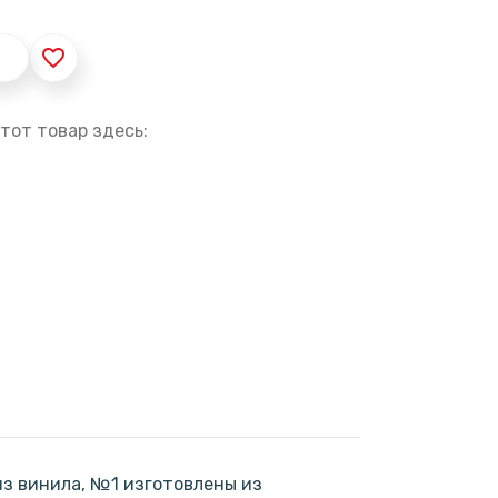
favorite_border
тот товар здесь:
з винила, №1 изготовлены из