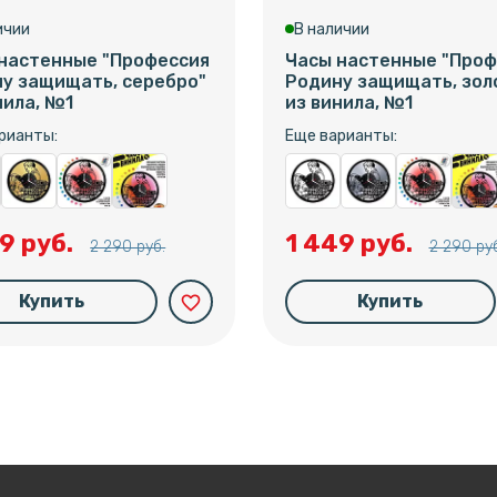
ичии
В наличии
настенные "Профессия
Часы настенные "Проф
у защищать, серебро"
Родину защищать, зол
нила, №1
из винила, №1
рианты:
Еще варианты:
9 руб.
1 449 руб.
2 290 руб.
2 290 руб
Купить
Купить
favorite_border