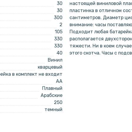
30
настоящей виниловой плас
30
пластинка в отличном сост
300
сантиметров. Диаметр циф
2
внимание: часы поставляю
105
Подходит любая батарейка
330
располагается двухсторо
330
тяжести. Ни в коем случа
40
этого скотча. Часы с подс
Винил
кварцевый
ейка в комплект не входит
AA
Плавный
Арабские
250
темный