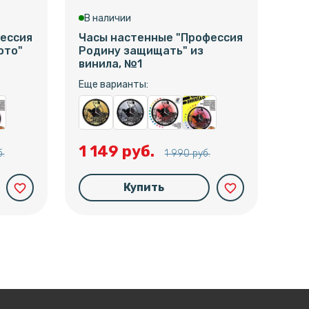
В наличии
В 
ессия
Часы настенные "Профессия
Час
ото"
Родину защищать" из
"По
винила, №1
№1
Еще варианты:
Еще
1 149 руб.
1 
.
1 990 руб.
Купить
favorite_border
favorite_border