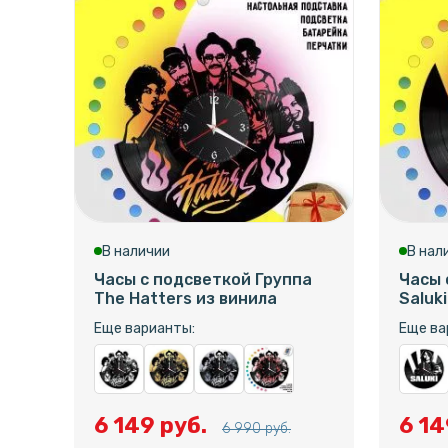
В наличии
В нал
Часы с подсветкой Группа
Часы 
The Hatters из винила
Saluk
Еще варианты:
Еще ва
6 149 руб.
6 14
6 990 руб.