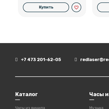
Купить
favorite_border
+7 473 201-62-05
redlaser@red
Каталог
Часы и
Часы из винила
Музыка