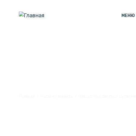
МЕНЮ
Часы с подсв
Главная
Часы из винила
Часы с подсветкой Суперме