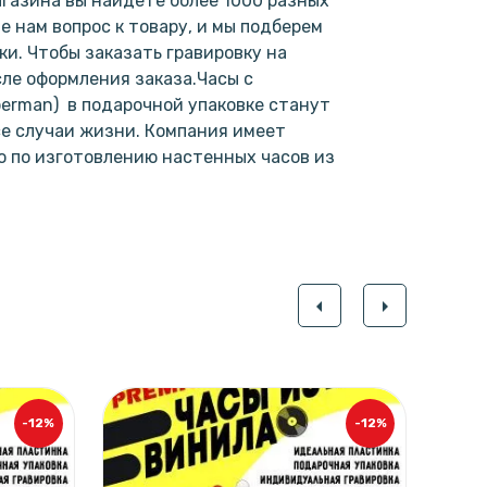
газина вы найдете более 1000 разных
е нам вопрос к товару, и мы подберем
и. Чтобы заказать гравировку на
сле оформления заказа.Часы с
erman) в подарочной упаковке станут
е случаи жизни. Компания имеет
 по изготовлению настенных часов из
.
arrow_left
arrow_right
-12%
-12%