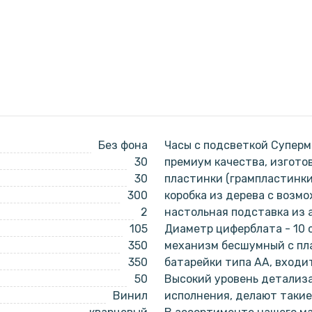
Без фона
Часы с подсветкой Суперм
30
премиум качества, изгото
30
пластинки (грампластинки
300
коробка из дерева с возм
2
настольная подставка из а
105
Диаметр циферблата - 10 с
350
механизм бесшумный с пл
350
батарейки типа АА, входи
50
Высокий уровень детализа
Винил
исполнения, делают такие