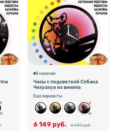
В наличии
В 
ппа
Часы с подсветкой Собака
Час
Чихуахуа из винила
Пр
защ
Еще варианты:
Еще
6 149 руб.
.
6 990 руб.
6 