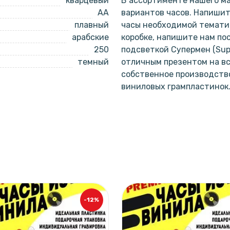
кварцевый
В ассортименте нашего ма
AA
вариантов часов. Напишит
плавный
часы необходимой тематик
арабские
коробке, напишите нам по
250
подсветкой Супермен (Sup
темный
отличным презентом на вс
собственное производство
виниловых грампластинок
-12%