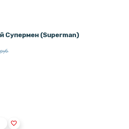
й Супермен (Superman)
руб.
favorite_border