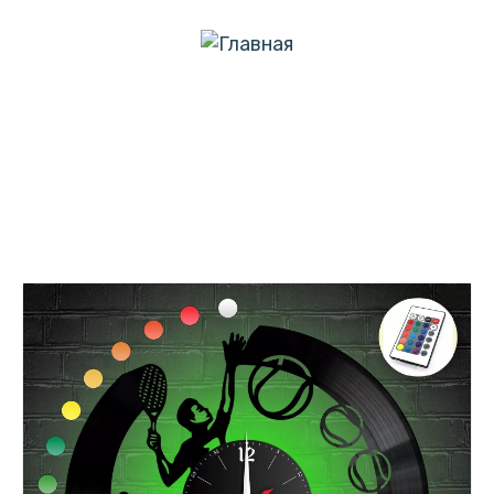
menu
Часы с подсветкой "Теннис" из
винила, №1