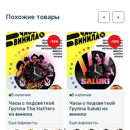
Похожие товары
arrow_left
arrow_right
-12%
-12%
В наличии
В наличии
Часы с подсветкой
Часы с подсветкой
Группа The Hatters
Группа Saluki из
из винила
винила
Еще варианты:
Еще варианты: