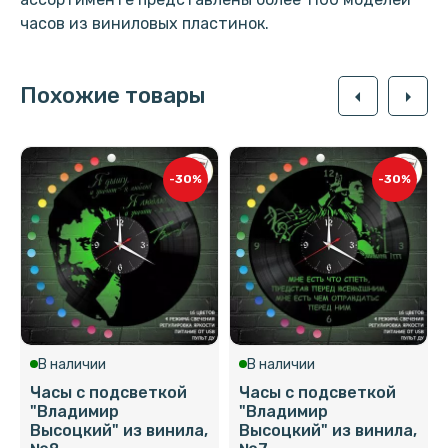
часов из виниловых пластинок.
Похожие товары
arrow_left
arrow_right
-30%
-30%
В наличии
В наличии
Часы с подсветкой
Часы с подсветкой
"Владимир
"Владимир
Высоцкий" из винила,
Высоцкий" из винила,