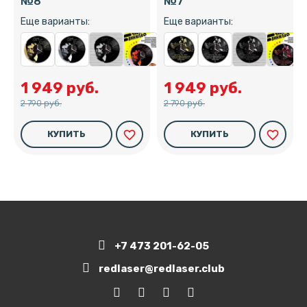
№8
№7
Еще варианты:
Еще варианты:
1 949 руб.
1 949 руб.
2 790 руб.
2 790 руб.
favorite_border
favorite_border
КУПИТЬ
КУПИТЬ
+7 473 201-62-05
redlaser@redlaser.club