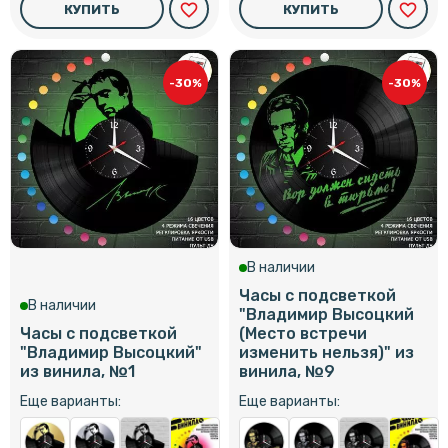
favorite_border
favorite_border
КУПИТЬ
КУПИТЬ
-30%
-30%
В наличии
Часы с подсветкой
В наличии
"Владимир Высоцкий
Часы с подсветкой
(Место встречи
"Владимир Высоцкий"
изменить нельзя)" из
из винила, №1
винила, №9
Еще варианты:
Еще варианты: