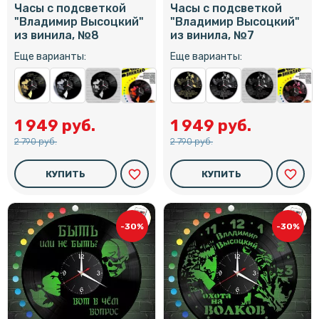
Часы с подсветкой
Часы с подсветкой
"Владимир Высоцкий"
"Владимир Высоцкий"
из винила, №8
из винила, №7
Еще варианты:
Еще варианты:
1 949 руб.
1 949 руб.
2 790 руб.
2 790 руб.
favorite_border
favorite_border
КУПИТЬ
КУПИТЬ
-30%
-30%