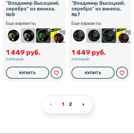
"Владимир Высоцкий,
"Владимир Высоцкий,
серебро" из винила,
серебро" из винила,
№8
№7
Еще варианты:
Еще варианты:
1 449 руб.
1 449 руб.
2 290 руб.
2 290 руб.
favorite_border
favorite_border
КУПИТЬ
КУПИТЬ
arrow_left
arrow_right
1
2