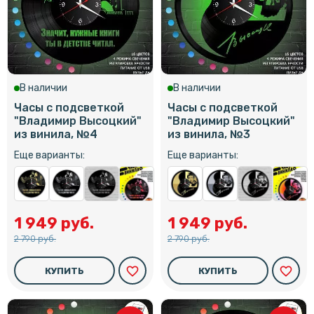
В наличии
В наличии
Часы с подсветкой
Часы с подсветкой
"Владимир Высоцкий"
"Владимир Высоцкий"
из винила, №4
из винила, №3
Еще варианты:
Еще варианты:
1 949 руб.
1 949 руб.
2 790 руб.
2 790 руб.
favorite_border
favorite_border
КУПИТЬ
КУПИТЬ