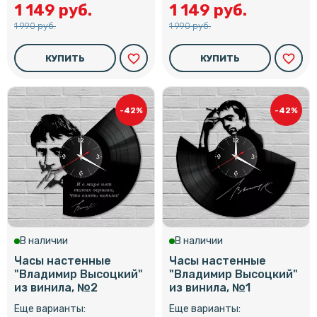
1 149 руб.
1 149 руб.
1 990 руб.
1 990 руб.
favorite_border
favorite_border
КУПИТЬ
КУПИТЬ
-42%
-42%
В наличии
В наличии
Часы настенные
Часы настенные
"Владимир Высоцкий"
"Владимир Высоцкий"
из винила, №2
из винила, №1
Еще варианты:
Еще варианты: