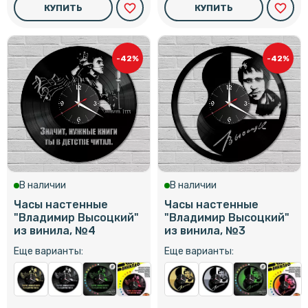
favorite_border
favorite_border
КУПИТЬ
КУПИТЬ
-42%
-42%
В наличии
В наличии
Часы настенные
Часы настенные
"Владимир Высоцкий"
"Владимир Высоцкий"
из винила, №4
из винила, №3
Еще варианты:
Еще варианты: