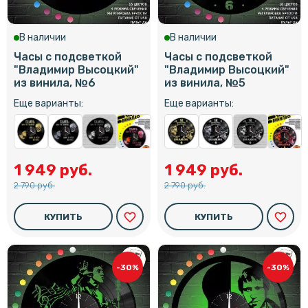
В наличии
В наличии
Часы с подсветкой
Часы с подсветкой
"Владимир Высоцкий"
"Владимир Высоцкий"
из винила, №6
из винила, №5
Еще варианты:
Еще варианты:
1 949 руб.
1 949 руб.
2 790 руб.
2 790 руб.
favorite_border
favorite_border
КУПИТЬ
КУПИТЬ
-30%
-30%