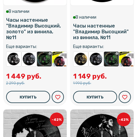
В наличии
В наличии
Часы настенные
"Владимир Высоцкий,
Часы настенные
золото" из винила,
"Владимир Высоцкий"
№11
из винила, №11
Еще варианты:
Еще варианты:
1 449 руб.
1 149 руб.
2 290 руб.
1 990 руб.
favorite_border
favorite_border
КУПИТЬ
КУПИТЬ
-42%
-42%