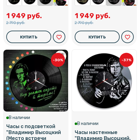
1 949 руб.
1 949 руб.
2 790 руб.
2 790 руб.
favorite_border
favorite_border
КУПИТЬ
КУПИТЬ
-30%
-37%
В наличии
В наличии
Часы с подсветкой
"Владимир Высоцкий
Часы настенные
(Место встречи
"Владимир Высоцкий,