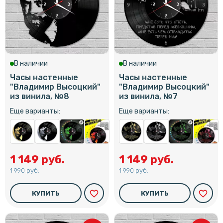
В наличии
В наличии
Часы настенные
Часы настенные
"Владимир Высоцкий"
"Владимир Высоцкий"
из винила, №8
из винила, №7
Еще варианты:
Еще варианты:
1 149 руб.
1 149 руб.
1 990 руб.
1 990 руб.
favorite_border
favorite_border
КУПИТЬ
КУПИТЬ