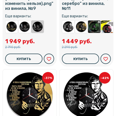
изменить нельзя).png"
серебро" из винила,
из винила, №9
№11
Еще варианты:
Еще варианты:
1 949 руб.
1 449 руб.
2 790 руб.
2 290 руб.
favorite_border
favorite_border
КУПИТЬ
КУПИТЬ
-37%
-42%