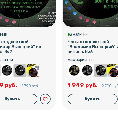
ичии
В наличии
с подсветкой
Часы с подсветкой
имир Высоцкий" из
"Владимир Высоцкий" 
а, №7
винила, №6
рианты:
Еще варианты:
9 руб.
1 949 руб.
2 790 руб.
2 790 руб
Купить
Купить
favorite_border