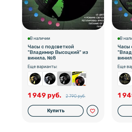
В наличии
В нал
Часы с подсветкой
Часы 
"Владимир Высоцкий" из
"Влад
винила, №8
винил
Еще варианты:
Еще ва
1 949 руб.
1 94
2 790 руб.
Купить
favorite_border