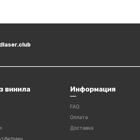
laser.club
з винила
Информация
FAQ
Оплата
и
Доставка
льтфильмы