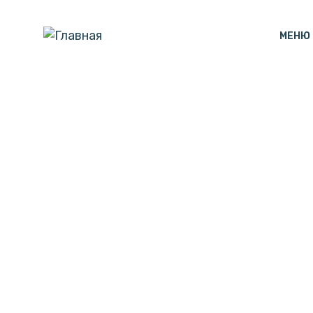
МЕНЮ
Часы с подсв
(Место встре
винила, №9