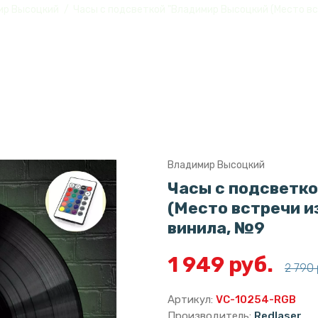
ир Высоцкий
Часы с подсветкой "Владимир Высоцкий (Место вс
Владимир Высоцкий
Часы с подсветк
(Место встречи и
винила, №9
1 949 руб.
2 790 
Артикул:
VC-10254-RGB
Производитель:
Redlaser