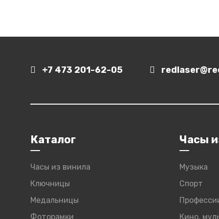
+7 473 201-62-05
redlaser@red
Каталог
Часы и
Часы из винила
Музыка
Ключницы
Спорт
Медальницы
Професси
Фоторамки
Кино, му