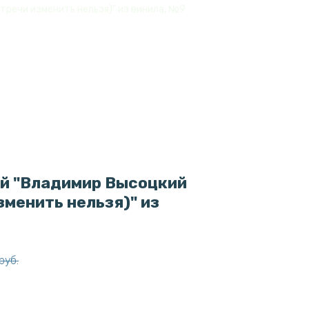
тречи изменить нельзя)" из винила, №9
ой "Владимир Высоцкий
зменить нельзя)" из
руб.