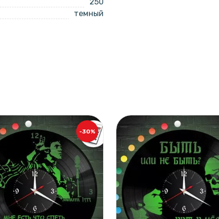
250
темный
-30%