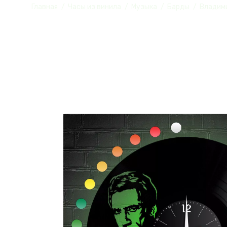
Главная
Часы из винила
Музыка
Барды
Владим