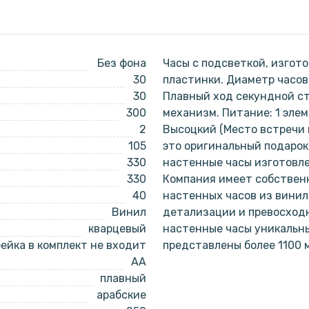
Без фона
Часы с подсветкой, изгот
30
пластинки. Диаметр часов 
30
Плавный ход секундной с
300
механизм. Питание: 1 эле
2
Высоцкий (Место встречи и
105
это оригинальный подарок
330
настенные часы изготовл
330
Компания имеет собствен
40
настенных часов из винил
Винил
детализации и превосходн
кварцевый
настенные часы уникальн
ейка в комплект не входит
представлены более 1100 
AA
плавный
арабские