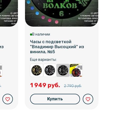
В наличии
В 
Часы с подсветкой
Час
из
"Владимир Высоцкий" из
"Вл
винила, №5
вин
Еще варианты:
Еще
1 949 руб.
1 
.
2 790 руб.
Купить
favorite_border
favorite_border