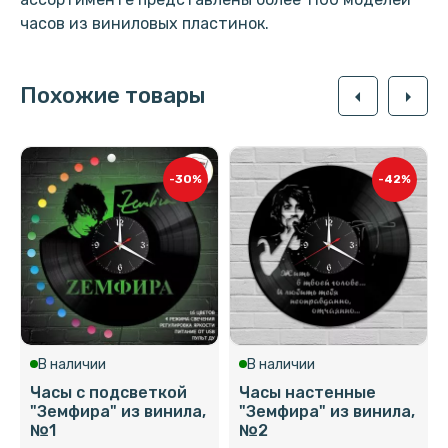
часов из виниловых пластинок.
Похожие товары
arrow_left
arrow_right
-30%
-42%
В наличии
В наличии
Часы с подсветкой
Часы настенные
"Земфира" из винила,
"Земфира" из винила,
№1
№2