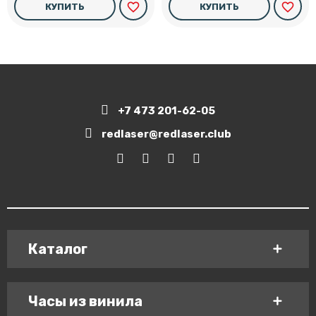
favorite_border
favorite_border
КУПИТЬ
КУПИТЬ
+7 473 201-62-05
redlaser@redlaser.club
Каталог
Часы из винила