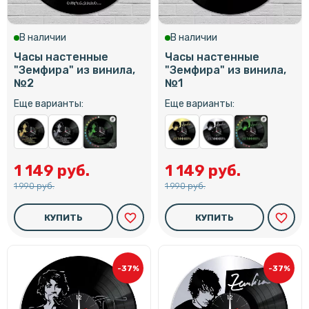
В наличии
В наличии
Часы настенные
Часы настенные
"Земфира" из винила,
"Земфира" из винила,
№2
№1
Еще варианты:
Еще варианты:
1 149 руб.
1 149 руб.
1 990 руб.
1 990 руб.
favorite_border
favorite_border
КУПИТЬ
КУПИТЬ
-37%
-37%