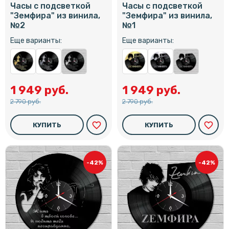
Часы с подсветкой
Часы с подсветкой
"Земфира" из винила,
"Земфира" из винила,
№2
№1
Еще варианты:
Еще варианты:
1 949 руб.
1 949 руб.
2 790 руб.
2 790 руб.
favorite_border
favorite_border
КУПИТЬ
КУПИТЬ
-42%
-42%