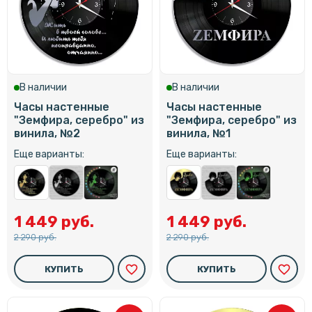
В наличии
В наличии
Часы настенные
Часы настенные
"Земфира, серебро" из
"Земфира, серебро" из
винила, №2
винила, №1
Еще варианты:
Еще варианты:
1 449 руб.
1 449 руб.
2 290 руб.
2 290 руб.
favorite_border
favorite_border
КУПИТЬ
КУПИТЬ