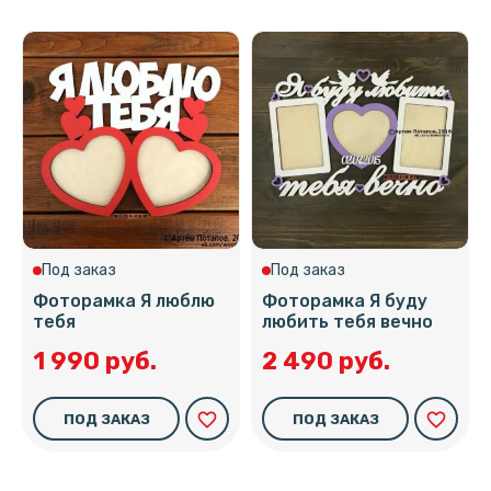
Под заказ
Под заказ
Фоторамка Я люблю
Фоторамка Я буду
тебя
любить тебя вечно
1 990 руб.
2 490 руб.
favorite_border
favorite_border
ПОД ЗАКАЗ
ПОД ЗАКАЗ