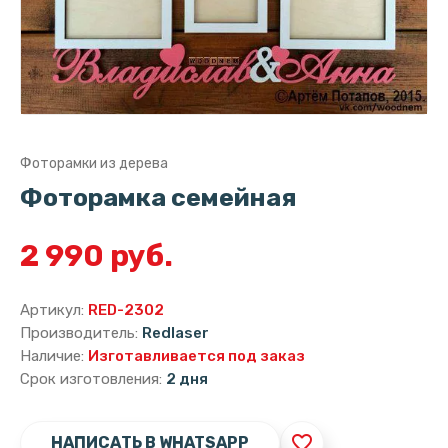
Фоторамки из дерева
Фоторамка семейная
2 990 руб.
Артикул:
RED-2302
Производитель:
Redlaser
Наличие:
Изготавливается под заказ
Срок изготовления:
2 дня
favorite_border
НАПИСАТЬ В WHATSAPP