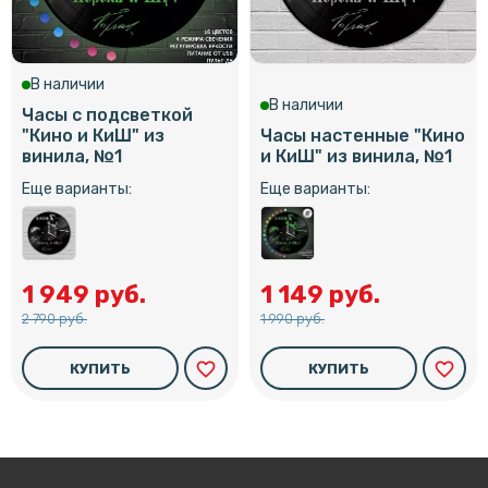
В наличии
В наличии
Часы с подсветкой
"Кино и КиШ" из
Часы настенные "Кино
винила, №1
и КиШ" из винила, №1
Еще варианты:
Еще варианты:
1 949 руб.
1 149 руб.
2 790 руб.
1 990 руб.
favorite_border
favorite_border
КУПИТЬ
КУПИТЬ