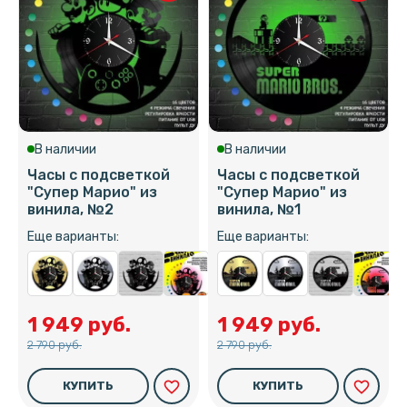
В наличии
В наличии
Часы с подсветкой
Часы с подсветкой
"Супер Марио" из
"Супер Марио" из
винила, №2
винила, №1
Еще варианты:
Еще варианты:
1 949 руб.
1 949 руб.
2 790 руб.
2 790 руб.
favorite_border
favorite_border
КУПИТЬ
КУПИТЬ