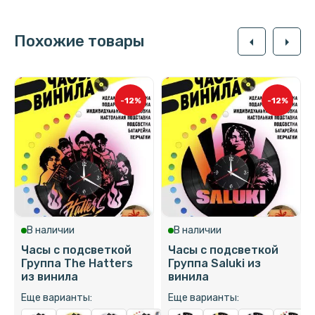
Похожие товары
arrow_left
arrow_right
-12%
-12%
В наличии
В наличии
Часы с подсветкой
Часы с подсветкой
Группа The Hatters
Группа Saluki из
из винила
винила
Еще варианты:
Еще варианты: