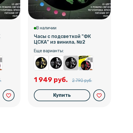
В наличии
В 
К
Часы с подсветкой "ФК
Час
ЦСКА" из винила, №2
ЦСК
Еще варианты:
Еще
1 949 руб.
1 
.
2 790 руб.
Купить
favorite_border
favorite_border