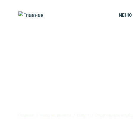
МЕНЮ
Часы настенн
винила, №R1
Главная
Часы из винила
Спорт
Спортивные клуб