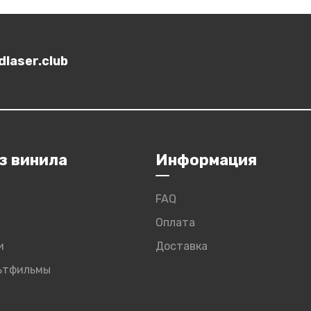
laser.club
з винила
Информация
FAQ
Оплата
и
Доставка
льтфильмы