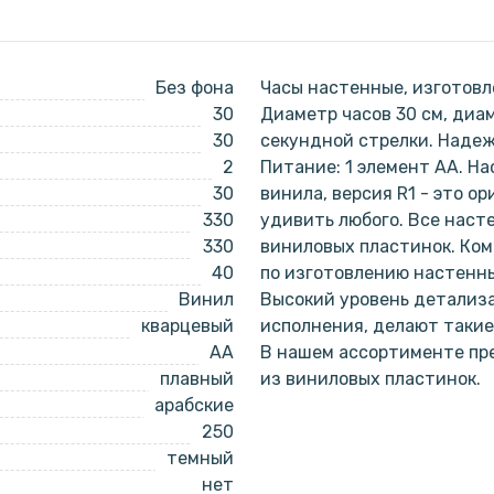
Без фона
Часы настенные, изготовл
30
Диаметр часов 30 см, диа
30
секундной стрелки. Наде
2
Питание: 1 элемент АА. Н
30
винила, версия R1 - это о
330
удивить любого. Все наст
330
виниловых пластинок. Ко
40
по изготовлению настенны
Винил
Высокий уровень детализа
кварцевый
исполнения, делают такие
AA
В нашем ассортименте пр
плавный
из виниловых пластинок.
арабские
250
темный
нет