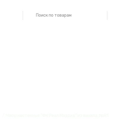
ые "ФК Реал Ма
ы
Часы настенные "ФК Реал Мадрид" из винила, №R1