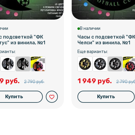
ичии
В наличии
с подсветкой "ФК
Часы с подсветкой "Ф
ус" из винила, №1
Челси" из винила, №1
рианты:
Еще варианты:
9 руб.
1 949 руб.
2 790 руб.
2 790 руб
Купить
Купить
favorite_border