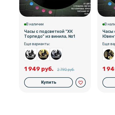
В наличии
В нал
Часы с подсветкой "ХК
Часы 
Торпедо" из винила, №1
Ювент
Еще варианты:
Еще ва
1 949 руб.
1 94
2 790 руб.
Купить
favorite_border