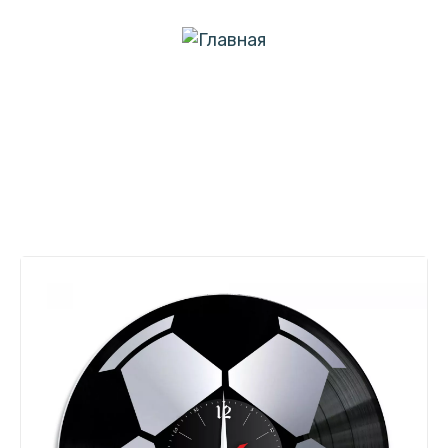
menu
Часы настенные "Футбол,
серебро" из винила, №3