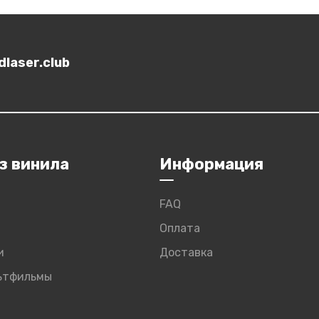
laser.club
з винила
Информация
FAQ
Оплата
и
Доставка
льтфильмы