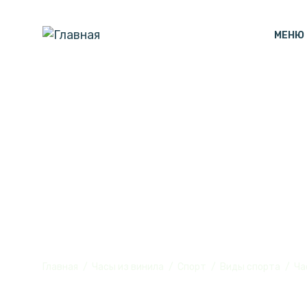
МЕНЮ
Часы настенн
винила, №3
Главная
Часы из винила
Спорт
Виды спорта
Ча