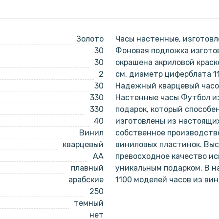
Золото
Часы настенные, изготовл
30
Фоновая подложка изготов
30
окрашена акриловой краск
2
см, диаметр циферблата 1
30
Надежный кварцевый часов
330
Настенные часы Футбол из
330
подарок, который способе
40
изготовлены из настоящи
Винил
собственное производство
кварцевый
виниловых пластинок. Выс
AA
превосходное качество ис
плавный
уникальным подарком. В 
арабские
1100 моделей часов из ви
250
темный
нет