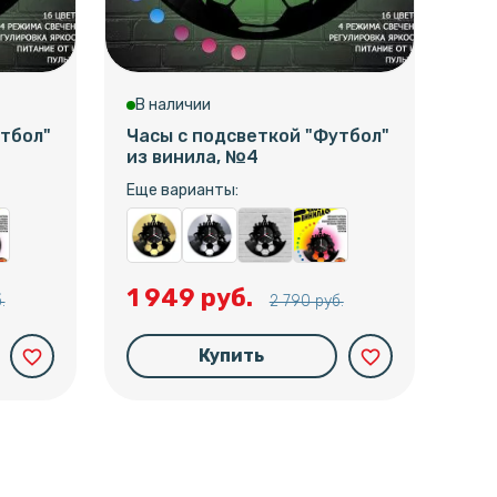
В наличии
В 
тбол"
Часы с подсветкой "Футбол"
Час
из винила, №4
из 
Еще варианты:
Еще
1 949 руб.
1 
.
2 790 руб.
Купить
favorite_border
favorite_border