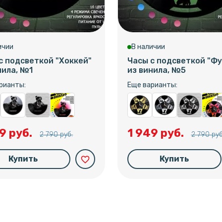
ичии
В наличии
с подсветкой "Хоккей"
Часы с подсветкой "Фу
нила, №1
из винила, №5
рианты:
Еще варианты:
9 руб.
1 949 руб.
2 790 руб.
2 790 руб
Купить
Купить
favorite_border