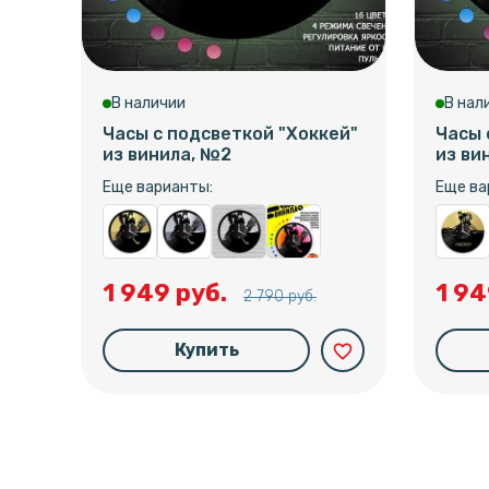
В наличии
В нал
Часы с подсветкой "Хоккей"
Часы 
из винила, №2
из ви
Еще варианты:
Еще ва
1 949 руб.
1 94
2 790 руб.
Купить
favorite_border