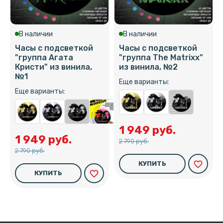
В наличии
В наличии
Часы с подсветкой
Часы с подсветкой
"группа Агата
"группа The Matrixx"
Кристи" из винила,
из винила, №2
№1
Еще варианты:
Еще варианты:
1 949 руб.
1 949 руб.
2 790 руб.
2 790 руб.
favorite_border
КУПИТЬ
favorite_border
КУПИТЬ