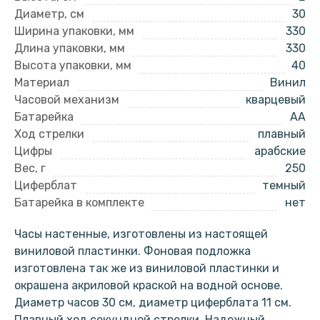
Диаметр, см
30
Ширина упаковки, мм
330
Длина упаковки, мм
330
Высота упаковки, мм
40
Материал
Винил
Часовой механизм
кварцевый
Батарейка
AA
Ход стрелки
плавный
Цифры
арабские
Вес, г
250
Циферблат
темный
Батарейка в комплекте
нет
Часы настенные, изготовлены из настоящей
виниловой пластинки. Фоновая подложка
изготовлена так же из виниловой пластинки и
окрашена акриловой краской на водной основе.
Диаметр часов 30 см, диаметр циферблата 11 см.
Плавный ход секундной стрелки. Надежный