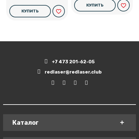
favorite_border
КУПИТЬ
favorite_border
КУПИТЬ
+7 473 201-62-05
redlaser@redlaser.club
Каталог