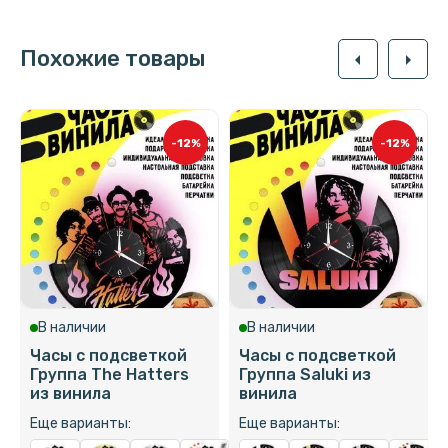
Похожие товары
arrow_left
arrow_right
-12%
-12%
В наличии
В наличии
Часы с подсветкой
Часы с подсветкой
Группа The Hatters
Группа Saluki из
из винила
винила
Еще варианты:
Еще варианты: