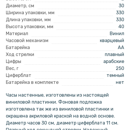
Диаметр, см
30
Ширина упаковки, мм
330
Длина упаковки, мм
330
Высота упаковки, мм
40
Материал
Винил
Часовой механизм
кварцевый
Батарейка
AA
Ход стрелки
плавный
Цифры
арабские
Вес, г
250
Циферблат
темный
Батарейка в комплекте
нет
Часы настенные, изготовлены из настоящей
виниловой пластинки. Фоновая подложка
изготовлена так же из виниловой пластинки и
окрашена акриловой краской на водной основе.
Диаметр часов 30 см, диаметр циферблата 11 см.
Плавный ход секундной стрелки. Надежный