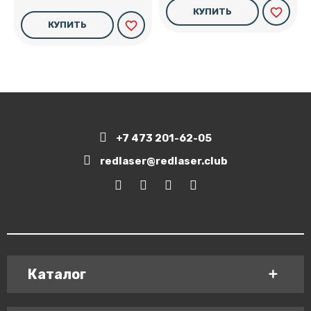
favorite_border
КУПИТЬ
favorite_border
КУПИТЬ
+7 473 201-62-05
redlaser@redlaser.club
Каталог