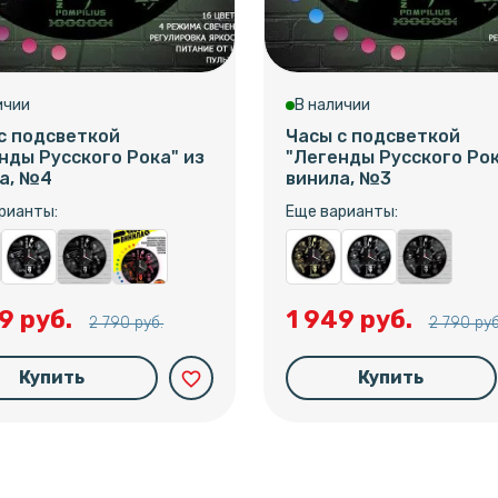
ичии
В наличии
с подсветкой
Часы с подсветкой
нды Русского Рока" из
"Легенды Русского Рок
а, №4
винила, №3
рианты:
Еще варианты:
9 руб.
1 949 руб.
2 790 руб.
2 790 руб
Купить
Купить
favorite_border