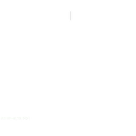
Нет товаров
сского Рока"
 из винила, №1