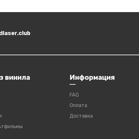
laser.club
з винила
Информация
FAQ
Оплата
и
Доставка
льтфильмы