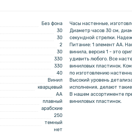
Без фона
Часы настенные, изготовл
30
Диаметр часов 30 см, диа
30
секундной стрелки. Наде
2
Питание: 1 элемент АА. Н
30
винила, версия 1 - это ор
330
удивить любого. Все наст
330
виниловых пластинок. Ко
40
по изготовлению настенны
Винил
Высокий уровень детализа
кварцевый
исполнения, делают такие
AA
В нашем ассортименте пре
плавный
виниловых пластинок.
арабские
250
темный
нет