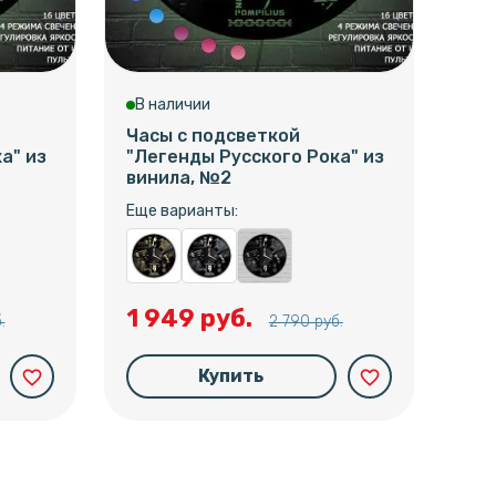
В наличии
В 
Часы с подсветкой
Час
а" из
"Легенды Русского Рока" из
"Ле
винила, №2
вин
Еще варианты:
Еще
1 949 руб.
1 
.
2 790 руб.
Купить
favorite_border
favorite_border