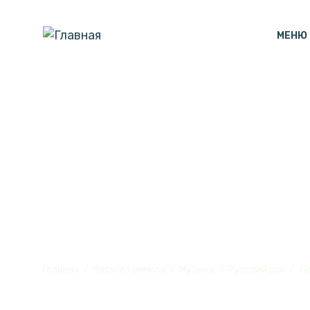
МЕНЮ
Часы настенн
из винила, №
Главная
Часы из винила
Музыка
Русский рок
Ле