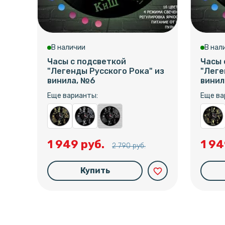
В наличии
В нал
Часы с подсветкой
Часы 
"Легенды Русского Рока" из
"Леге
винила, №6
винил
Еще варианты:
Еще ва
1 949 руб.
1 94
2 790 руб.
Купить
favorite_border