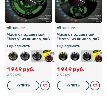
В наличии
В наличии
Часы с подсветкой
Часы с подсветкой
"Мото" из винила, №8
"Мото" из винила, №7
Еще варианты:
Еще варианты:
1 949 руб.
1 949 руб.
2 790 руб.
2 790 руб.
favorite_border
favorite_border
КУПИТЬ
КУПИТЬ