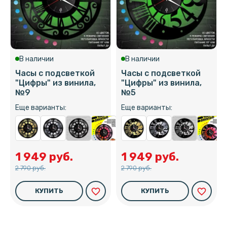
В наличии
В наличии
Часы с подсветкой
Часы с подсветкой
"Цифры" из винила,
"Цифры" из винила,
№9
№5
Еще варианты:
Еще варианты:
1 949 руб.
1 949 руб.
2 790 руб.
2 790 руб.
favorite_border
favorite_border
КУПИТЬ
КУПИТЬ