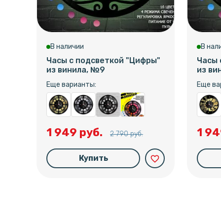
В наличии
В нал
Часы с подсветкой "Цифры"
Часы 
из винила, №9
из ви
Еще варианты:
Еще ва
1 949 руб.
1 94
2 790 руб.
Купить
favorite_border