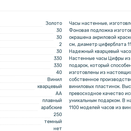
Золото
Часы настенные, изготовл
30
Фоновая подложка изготов
30
окрашена акриловой краск
2
см, диаметр циферблата 1
30
Надежный кварцевый часов
330
Настенные часы Цифры из 
330
подарок, который способе
40
изготовлены из настоящи
Винил
собственное производство
кварцевый
виниловых пластинок. Выс
AA
превосходное качество ис
плавный
уникальным подарком. В 
арабские
1100 моделей часов из ви
250
темный
нет