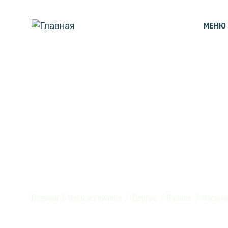
МЕНЮ
Часы настенн
винила, №1
Главная
Часы из винила
Другое
Разное
Часы н