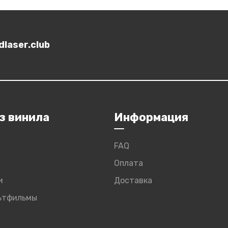
laser.club
з винила
Информация
FAQ
Оплата
и
Доставка
льтфильмы