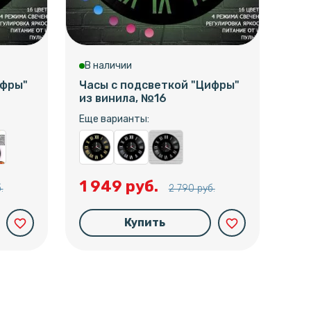
В наличии
В 
ифры"
Часы с подсветкой "Цифры"
Час
из винила, №16
из 
Еще варианты:
Еще
1 949 руб.
1 
.
2 790 руб.
Купить
favorite_border
favorite_border