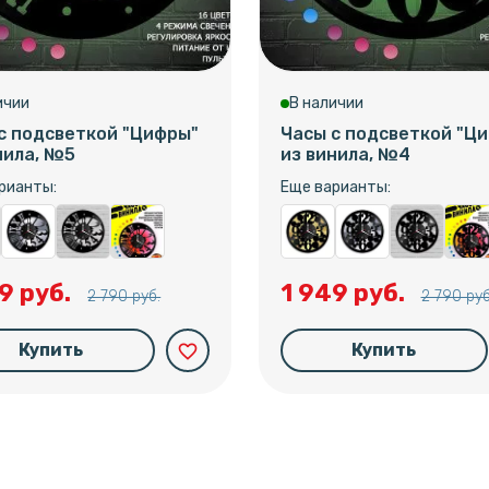
ичии
В наличии
с подсветкой "Цифры"
Часы с подсветкой "Ц
нила, №5
из винила, №4
рианты:
Еще варианты:
9 руб.
1 949 руб.
2 790 руб.
2 790 руб
Купить
Купить
favorite_border