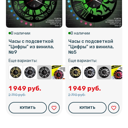
В наличии
В наличии
Часы с подсветкой
Часы с подсветкой
"Цифры" из винила,
"Цифры" из винила,
№9
№5
Еще варианты:
Еще варианты:
1 949 руб.
1 949 руб.
2 790 руб.
2 790 руб.
favorite_border
favorite_border
КУПИТЬ
КУПИТЬ