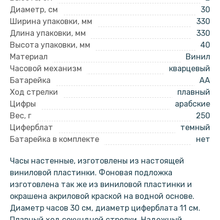
Диаметр, см
30
Ширина упаковки, мм
330
Длина упаковки, мм
330
Высота упаковки, мм
40
Материал
Винил
Часовой механизм
кварцевый
Батарейка
AA
Ход стрелки
плавный
Цифры
арабские
Вес, г
250
Циферблат
темный
Батарейка в комплекте
нет
Часы настенные, изготовлены из настоящей
виниловой пластинки. Фоновая подложка
изготовлена так же из виниловой пластинки и
окрашена акриловой краской на водной основе.
Диаметр часов 30 см, диаметр циферблата 11 см.
Плавный ход секундной стрелки. Надежный