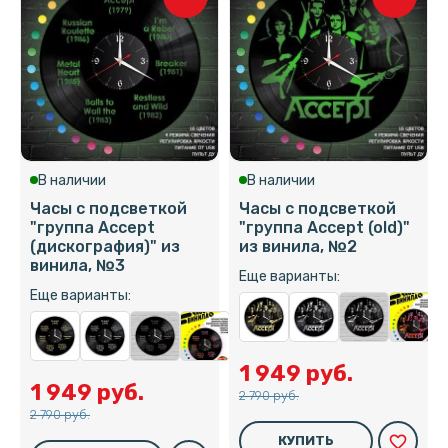
В наличии
В наличии
Часы с подсветкой
Часы с подсветкой
"группа Accept
"группа Accept (old)"
(дискография)" из
из винила, №2
винила, №3
Еще варианты:
Еще варианты:
1 949 руб.
1 949 руб.
2 790 руб.
2 790 руб.
favorite_border
КУПИТЬ