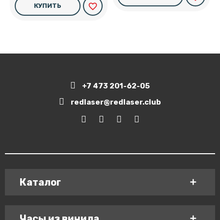
favorite_border
КУПИТЬ
+7 473 201-62-05
redlaser@redlaser.club
Каталог
Часы из винила