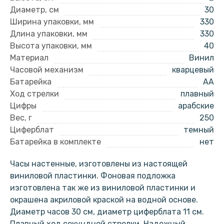
Диаметр, см
30
Ширина упаковки, мм
330
Длина упаковки, мм
330
Высота упаковки, мм
40
Материал
Винил
Часовой механизм
кварцевый
Батарейка
AA
Ход стрелки
плавный
Цифры
арабские
Вес, г
250
Циферблат
темный
Батарейка в комплекте
нет
Часы настенные, изготовлены из настоящей
виниловой пластинки. Фоновая подложка
изготовлена так же из виниловой пластинки и
окрашена акриловой краской на водной основе.
Диаметр часов 30 см, диаметр циферблата 11 см.
Плавный ход секундной стрелки. Надежный