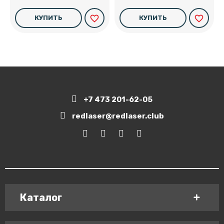
favorite_border
favorite_border
КУПИТЬ
КУПИТЬ
+7 473 201-62-05
redlaser@redlaser.club
Каталог