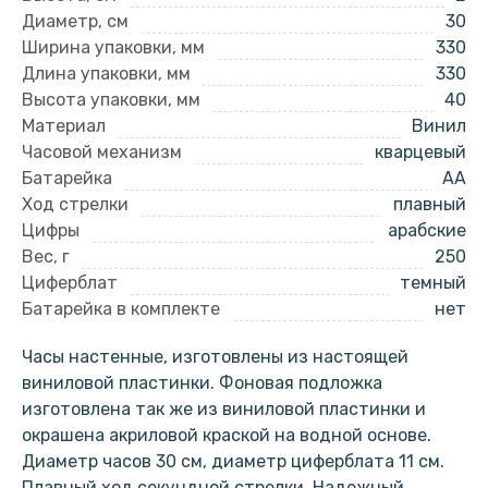
Диаметр, см
30
Ширина упаковки, мм
330
Длина упаковки, мм
330
Высота упаковки, мм
40
Материал
Винил
Часовой механизм
кварцевый
Батарейка
AA
Ход стрелки
плавный
Цифры
арабские
Вес, г
250
Циферблат
темный
Батарейка в комплекте
нет
Часы настенные, изготовлены из настоящей
виниловой пластинки. Фоновая подложка
изготовлена так же из виниловой пластинки и
окрашена акриловой краской на водной основе.
Диаметр часов 30 см, диаметр циферблата 11 см.
Плавный ход секундной стрелки. Надежный