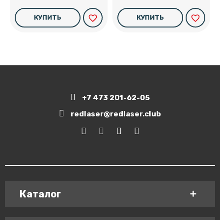
favorite_border
favorite_border
КУПИТЬ
КУПИТЬ
+7 473 201-62-05
redlaser@redlaser.club
Каталог