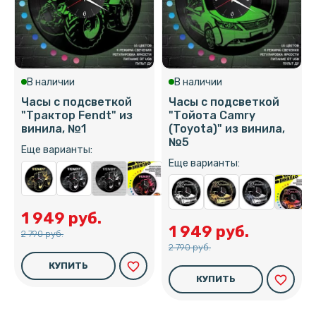
В наличии
В наличии
Часы с подсветкой
Часы с подсветкой
"Трактор Fendt" из
"Тойота Camry
винила, №1
(Toyota)" из винила,
№5
Еще варианты:
Еще варианты:
1 949 руб.
1 949 руб.
2 790 руб.
2 790 руб.
favorite_border
КУПИТЬ
favorite_border
КУПИТЬ