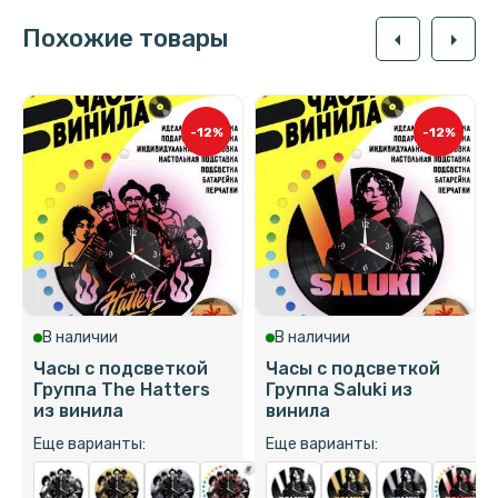
Похожие товары
arrow_left
arrow_right
-12%
-12%
В наличии
В наличии
Часы с подсветкой
Часы с подсветкой
Группа The Hatters
Группа Saluki из
из винила
винила
Еще варианты:
Еще варианты: