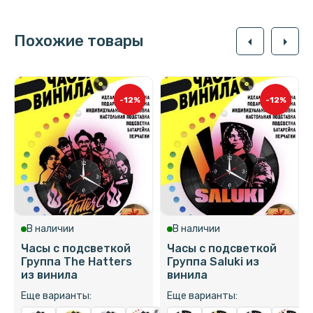
Похожие товары
arrow_left
arrow_right
-12%
-12%
В наличии
В наличии
Часы с подсветкой
Часы с подсветкой
Группа The Hatters
Группа Saluki из
из винила
винила
Еще варианты:
Еще варианты: