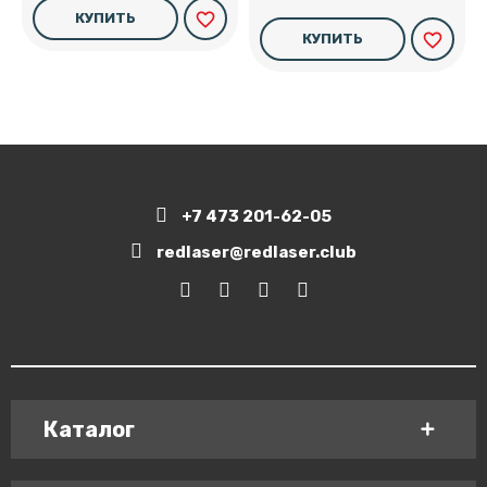
favorite_border
КУПИТЬ
favorite_border
КУПИТЬ
+7 473 201-62-05
redlaser@redlaser.club
Каталог