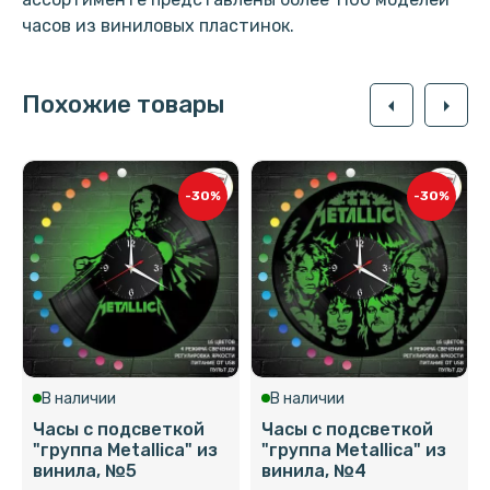
часов из виниловых пластинок.
Похожие товары
arrow_left
arrow_right
-30%
-30%
В наличии
В наличии
Часы с подсветкой
Часы с подсветкой
"группа Metallica" из
"группа Metallica" из
винила, №5
винила, №4