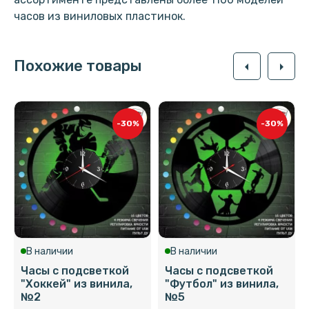
часов из виниловых пластинок.
Похожие товары
arrow_left
arrow_right
-30%
-30%
В наличии
В наличии
Часы с подсветкой
Часы с подсветкой
"Хоккей" из винила,
"Футбол" из винила,
№2
№5