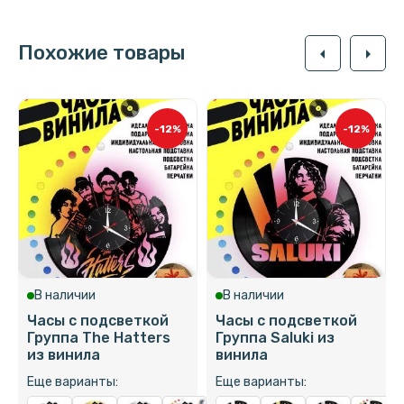
Похожие товары
arrow_left
arrow_right
-12%
-12%
В наличии
В наличии
Часы с подсветкой
Часы с подсветкой
Группа The Hatters
Группа Saluki из
из винила
винила
Еще варианты:
Еще варианты: