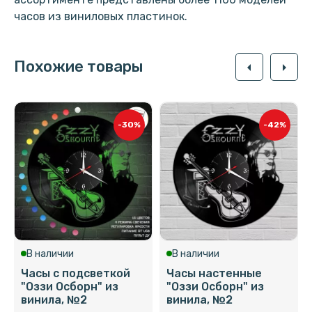
часов из виниловых пластинок.
Похожие товары
arrow_left
arrow_right
-30%
-42%
В наличии
В наличии
Часы с подсветкой
Часы настенные
"Оззи Осборн" из
"Оззи Осборн" из
винила, №2
винила, №2