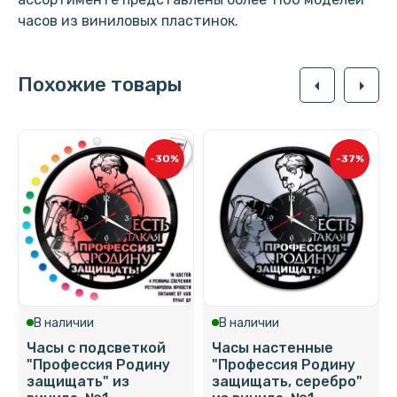
часов из виниловых пластинок.
Похожие товары
arrow_left
arrow_right
-30%
-37%
В наличии
В наличии
Часы с подсветкой
Часы настенные
"Профессия Родину
"Профессия Родину
защищать" из
защищать, серебро"