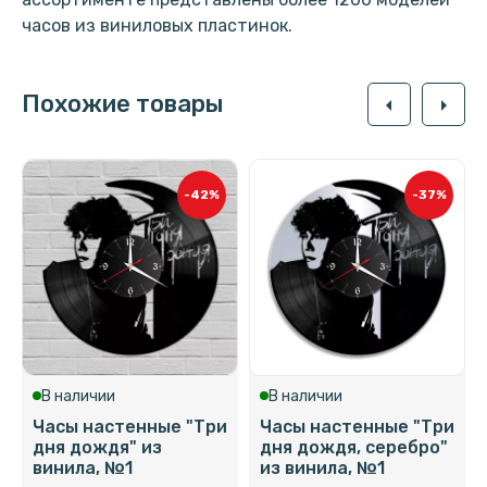
часов из виниловых пластинок.
Похожие товары
arrow_left
arrow_right
-42%
-37%
В наличии
В наличии
Часы настенные "Три
Часы настенные "Три
дня дождя" из
дня дождя, серебро"
винила, №1
из винила, №1